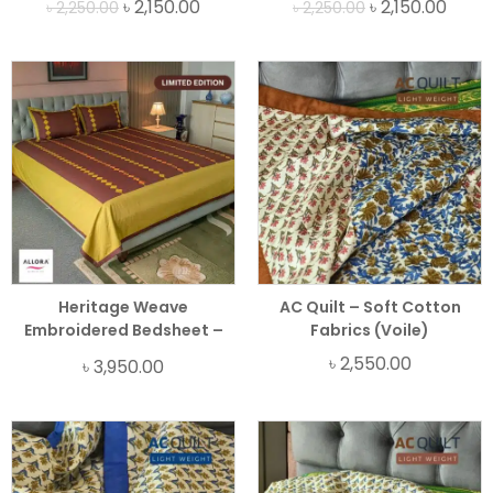
৳
2,150.00
৳
2,150.00
৳
2,250.00
৳
2,250.00
Heritage Weave
AC Quilt – Soft Cotton
Embroidered Bedsheet –
Fabrics (Voile)
Brown
৳
2,550.00
৳
3,950.00