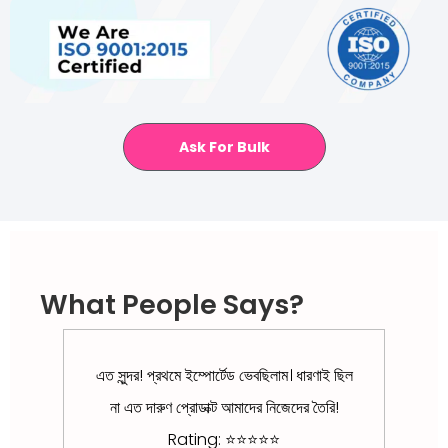
Ask For Bulk
What People Says?
এত সুন্দর! প্রথমে ইম্পোর্টেড ভেবছিলাম। ধারণাই ছিল
Ap
A
না এত দারুণ প্রোডাক্ট আমাদের নিজেদের তৈরি!
as
e
Rating: ⭐⭐⭐⭐⭐