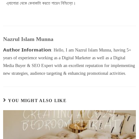
এ্যালোরা থেকে কেনাকাটা করতে পারেন নিশ্চিন্তে।
Nazrul Islam Munna
𝗔𝘂𝘁𝗵𝗼𝗿 𝗜𝗻𝗳𝗼𝗿𝗺𝗮𝘁𝗶𝗼𝗻: Hello, I am Nazrul Islam Munna, having 5+
years of experience working as a Digital Marketer as well as a Digital
Media Buyer & SEO Expert with an excellent reputation for implementing
new strategies, audience targeting & enhancing promotional activities.
YOU MIGHT ALSO LIKE